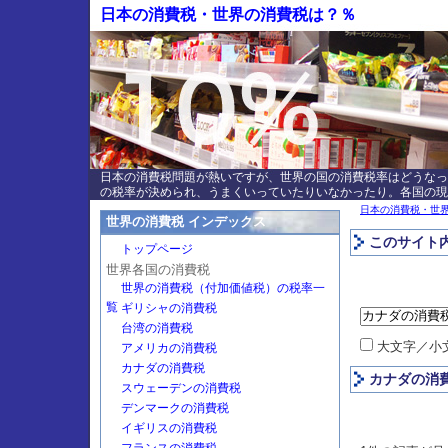
日本の消費税・世界の消費税は？％
日本の消費税問題が熱いですが、世界の国の消費税率はどうなっ
の税率が決められ、うまくいっていたりいなかったり。各国の現
日本の消費税・世
世界の消費税 インデックス
このサイト
トップページ
世界各国の消費税
世界の消費税（付加価値税）の税率一
覧
ギリシャの消費税
台湾の消費税
大文字／小
アメリカの消費税
カナダの消費税
カナダの消
スウェーデンの消費税
デンマークの消費税
イギリスの消費税