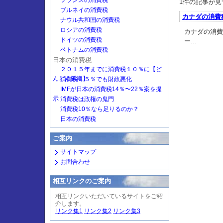
フランスの消費税
1件の記事が見
ブルネイの消費税
カナダの消費
ナウル共和国の消費税
ロシアの消費税
カナダの消費
ドイツの消費税
ー...
ベトナムの消費税
日本の消費税
２０１５年までに消費税１０％に【ど
んどん延期】
消費税１５％でも財政悪化
IMFが日本の消費税14％〜22％案を提
示
消費税は政権の鬼門
消費税10％なら足りるのか？
日本の消費税
ご案内
サイトマップ
お問合わせ
相互リンクのご案内
相互リンクいただいているサイトをご紹
介します。
リンク集1
リンク集2
リンク集3